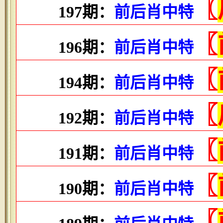
〖
197期：
前后肖中特
〖
196期：
前后肖中特
〖
194期：
前后肖中特
〖
192期：
前后肖中特
〖
191期：
前后肖中特
〖
190期：
前后肖中特
〖