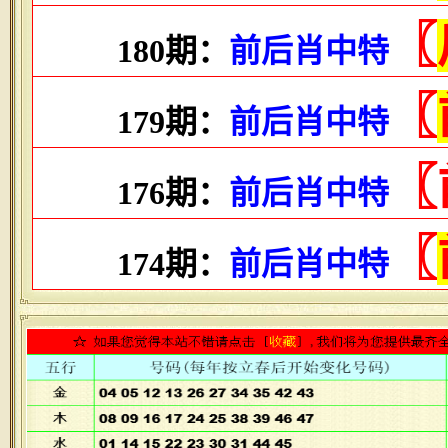
〖
180期：
前后肖中特
〖
179期：
前后肖中特
〖
176期：
前后肖中特
〖
174期：
前后肖中特