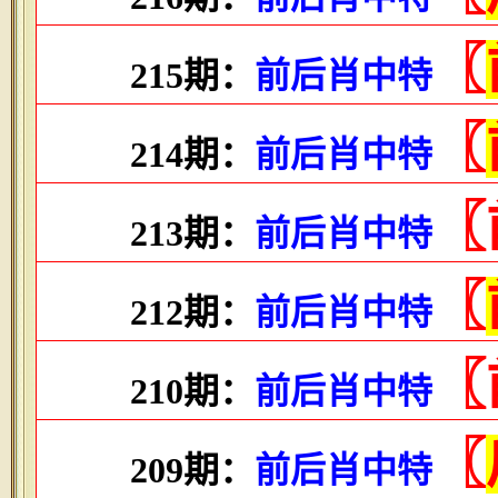
〖
215期：
前后肖中特
〖
214期：
前后肖中特
〖
213期：
前后肖中特
〖
212期：
前后肖中特
〖
210期：
前后肖中特
〖
209期：
前后肖中特