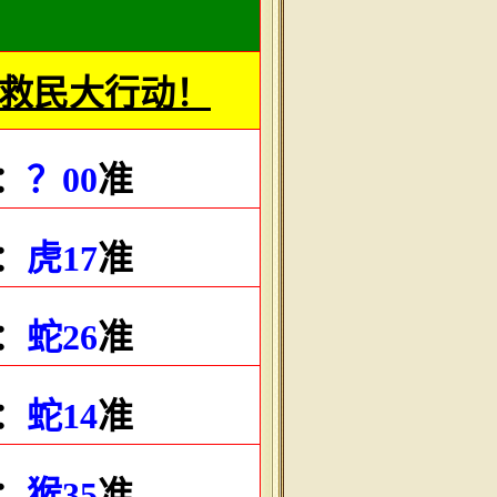
】
】救民大行动！
：
？00
准
：
虎17
准
：
蛇26
准
：
蛇14
准
：
猴35
准