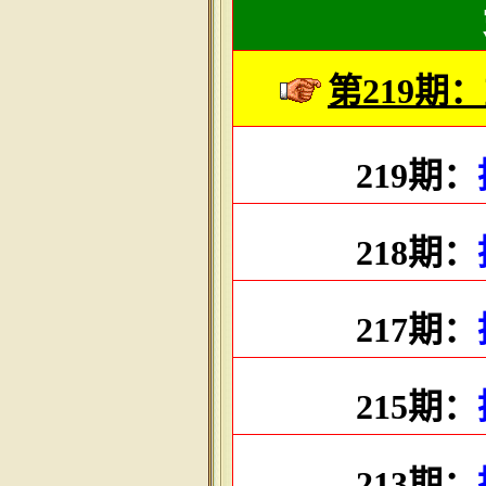
第219期
219期：
218期：
217期：
215期：
213期：